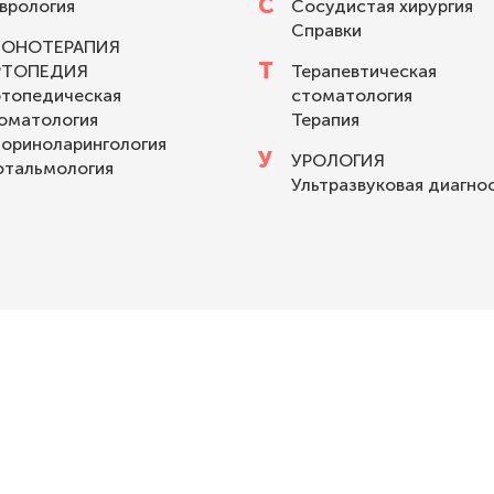
С
врология
Сосудистая хирургия
Справки
ЗОНОТЕРАПИЯ
Т
РТОПЕДИЯ
Терапевтическая
топедическая
стоматология
оматология
Терапия
ориноларингология
У
УРОЛОГИЯ
тальмология
Ультразвуковая диагно