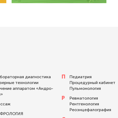
П
бораторная диагностика
Педиатрия
зерные технологии
Процедурный кабинет
чение аппаратом «Андро-
Пульмонология
н»
Р
Ревматология
ссаж
Рентгенология
Реоэнцефалография
ЕФРОЛОГИЯ