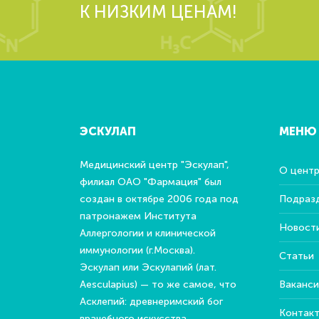
К НИЗКИМ ЦЕНАМ!
ЭСКУЛАП
МЕНЮ
Медицинский центр "Эскулап",
О цент
филиал ОАО "Фармация" был
создан в октябре 2006 года под
Подраз
патронажем Института
Новост
Аллергологии и клинической
иммунологии (г.Москва).
Статьи
Эскулап или Эскулапий (лат.
Aesculapius) — то же самое, что
Ваканси
Асклепий: древнеримский бог
Контак
врачебного искусства.