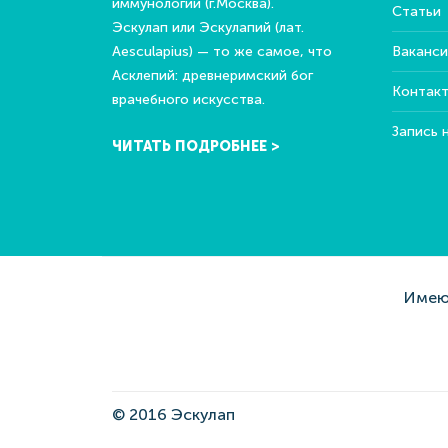
иммунологии (г.Москва).
Статьи
Эскулап или Эскулапий (лат.
Aesculapius) — то же самое, что
Ваканси
Асклепий: древнеримский бог
Контак
врачебного искусства.
Запись 
ЧИТАТЬ ПОДРОБНЕЕ >
Имеют
© 2016 Эскулап