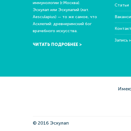
иммунологии (г.Москва).
Статьи
Эскулап или Эскулапий (лат.
Aesculapius) — то же самое, что
Ваканси
Асклепий: древнеримский бог
Контак
врачебного искусства.
Запись 
ЧИТАТЬ ПОДРОБНЕЕ >
Имеют
© 2016 Эскулап